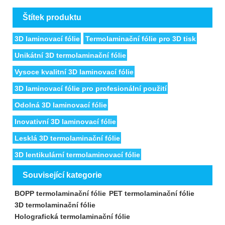
Štítek produktu
3D laminovací fólie
Termolaminační fólie pro 3D tisk
Unikátní 3D termolaminační fólie
Vysoce kvalitní 3D laminovací fólie
3D laminovací fólie pro profesionální použití
Odolná 3D laminovací fólie
Inovativní 3D laminovací fólie
Lesklá 3D termolaminační fólie
3D lentikulární termolaminovací fólie
Související kategorie
BOPP termolaminační fólie
PET termolaminační fólie
3D termolaminační fólie
Holografická termolaminační fólie