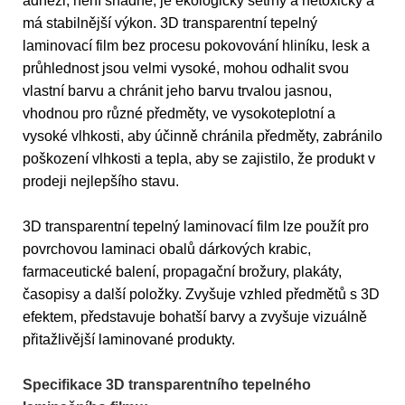
adhezi, není snadné, je ekologicky šetrný a netoxický a
má stabilnější výkon. 3D transparentní tepelný
laminovací film bez procesu pokovování hliníku, lesk a
průhlednost jsou velmi vysoké, mohou odhalit svou
vlastní barvu a chránit jeho barvu trvalou jasnou,
vhodnou pro různé předměty, ve vysokoteplotní a
vysoké vlhkosti, aby účinně chránila předměty, zabránilo
poškození vlhkosti a tepla, aby se zajistilo, že produkt v
prodeji nejlepšího stavu.
3D transparentní tepelný laminovací film lze použít pro
povrchovou laminaci obalů dárkových krabic,
farmaceutické balení, propagační brožury, plakáty,
časopisy a další položky. Zvyšuje vzhled předmětů s 3D
efektem, představuje bohatší barvy a zvyšuje vizuálně
přitažlivější laminované produkty.
Specifikace 3D transparentního tepelného