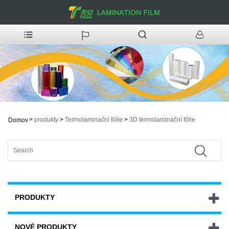
>
produkty
>
Termolaminační fólie
>
3D termolaminační fólie
Domov
PRODUKTY
NOVÉ PRODUKTY