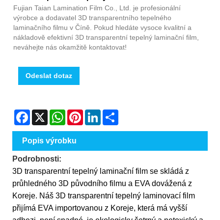
Fujian Taian Lamination Film Co., Ltd. je profesionální
výrobce a dodavatel 3D transparentního tepelného
laminačního filmu v Číně. Pokud hledáte vysoce kvalitní a
nákladově efektivní 3D transparentní tepelný laminační film,
neváhejte nás okamžitě kontaktovat!
Odeslat dotaz
Facebook
X
WhatsApp
Pinterest
LinkedIn
Share
Popis výrobku
Podrobnosti:
3D transparentní tepelný laminační film se skládá z
průhledného 3D původního filmu a EVA dovážená z
Koreje. Náš 3D transparentní tepelný laminovací film
přijímá EVA importovanou z Koreje, která má vyšší