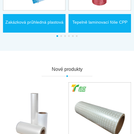
Zakázková průhledná plastová
Tepelně laminovací fólie CPP
holografická termolaminační
Rose Red Glitter
fólie
Nové produkty