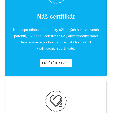
Náš certifikát
Naše společnost má desítky užitečných a inovativních
patentů, ISO9000, certifikát SGS, důvěryhodný řídící
demonstrační podnik na úrovni AAA a několik
kvalifikačních certifikátů.
PŘEČTĚTE SI VÍCE