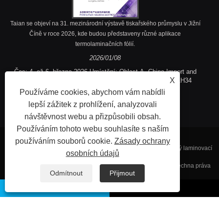
Taian se objeví na 31. mezinárodní výstavě tiskařského průmyslu v Jižní
Číně v roce 2026, kde budou představeny různé aplikace
termolaminačních fólií.
2026/01/08
Čas: 4. až 6. března 2026 Umístění: Oblast A, China Import and
X
Export Fair Complex, Guangzhou, Čína Číslo stánku: 2.1H34
Používáme cookies, abychom vám nabídli
lepší zážitek z prohlížení, analyzovali
návštěvnost webu a přizpůsobili obsah.
Používáním tohoto webu souhlasíte s naším
používáním souborů cookie.
Zásady ochrany
Copyright © 2023 Fujian Taian Lamination Film Co., Ltd. - Tepelný laminovací
osobních údajů
film, Laminovaný ocelový film, reliéfní tepelné laminační film - všechna práva
Odmítnout
Přijmout
vyhrazena.
Odkazy
Sitemap
RSS
XML
Privacy Policy