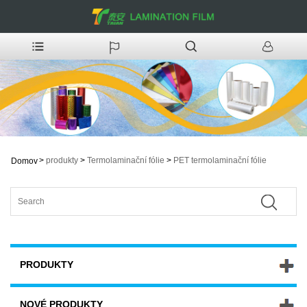
>
produkty
>
Termolaminační fólie
>
PET termolaminační fólie
Domov
PRODUKTY
NOVÉ PRODUKTY