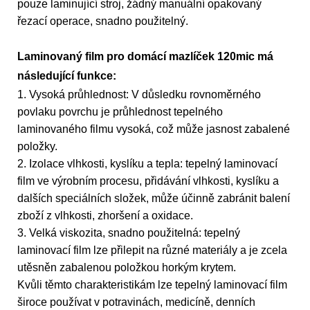
pouze laminující stroj, žádný manuální opakovaný
řezací operace, snadno použitelný.
Laminovaný film pro domácí mazlíček 120mic má
následující funkce:
1. Vysoká průhlednost: V důsledku rovnoměrného
povlaku povrchu je průhlednost tepelného
laminovaného filmu vysoká, což může jasnost zabalené
položky.
2. Izolace vlhkosti, kyslíku a tepla: tepelný laminovací
film ve výrobním procesu, přidávání vlhkosti, kyslíku a
dalších speciálních složek, může účinně zabránit balení
zboží z vlhkosti, zhoršení a oxidace.
3. Velká viskozita, snadno použitelná: tepelný
laminovací film lze přilepit na různé materiály a je zcela
utěsněn zabalenou položkou horkým krytem.
Kvůli těmto charakteristikám lze tepelný laminovací film
široce používat v potravinách, medicíně, denních