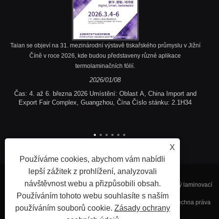
Taian se objeví na 31. mezinárodní výstavě tiskařského průmyslu v Jižní
Číně v roce 2026, kde budou představeny různé aplikace
termolaminačních fólií.
2026/01/08
Čas: 4. až 6. března 2026 Umístění: Oblast A, China Import and
Export Fair Complex, Guangzhou, Čína Číslo stánku: 2.1H34
X
Používáme cookies, abychom vám nabídli
lepší zážitek z prohlížení, analyzovali
návštěvnost webu a přizpůsobili obsah.
Copyright © 2023 Fujian Taian Lamination Film Co., Ltd. - Tepelný laminovací
Používáním tohoto webu souhlasíte s naším
film, Laminovaný ocelový film, reliéfní tepelné laminační film - všechna práva
používáním souborů cookie.
Zásady ochrany