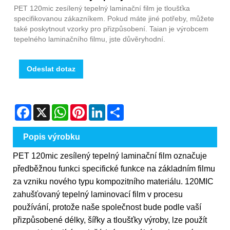
PET 120mic zesílený tepelný laminační film je tloušťka
specifikovanou zákazníkem. Pokud máte jiné potřeby, můžete
také poskytnout vzorky pro přizpůsobení. Taian je výrobcem
tepelného laminačního filmu, jste důvěryhodní.
Odeslat dotaz
Facebook
X
WhatsApp
Pinterest
LinkedIn
Share
Popis výrobku
PET 120mic zesílený tepelný laminační film označuje
předběžnou funkci specifické funkce na základním filmu
za vzniku nového typu kompozitního materiálu. 120MIC
zahušťovaný tepelný laminovací film v procesu
používání, protože naše společnost bude podle vaší
přizpůsobené délky, šířky a tloušťky výroby, lze použít